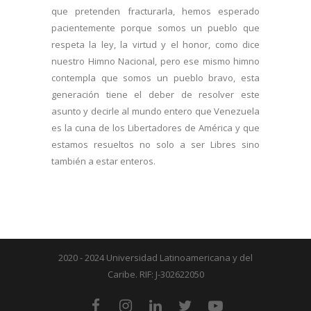
que pretenden fracturarla, hemos esperado
pacientemente porque somos un pueblo que
respeta la ley, la virtud y el honor, como dice
nuestro Himno Nacional, pero ese mismo himno
contempla que somos un pueblo bravo, esta
generación tiene el deber de resolver este
asunto y decirle al mundo entero que Venezuela
es la cuna de los Libertadores de América y que
estamos resueltos no solo a ser Libres sino
también a estar enteros.
2020 - 2024 Universidad Latinoamericana y del
Caribe. RIF: J-302622050