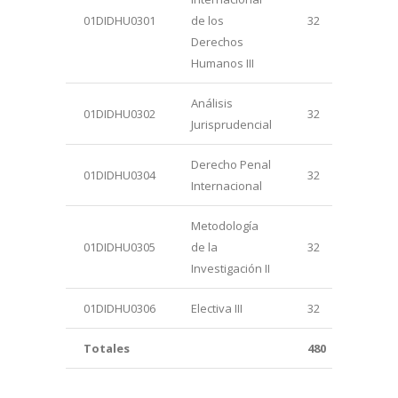
01DIDHU0301
de los
32
Derechos
Humanos III
Análisis
01DIDHU0302
32
Jurisprudencial
Derecho Penal
01DIDHU0304
32
Internacional
Metodología
01DIDHU0305
de la
32
Investigación II
01DIDHU0306
Electiva III
32
Totales
480