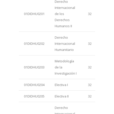
Derecho
Internacional
01DIDHU0201
de los
32
Derechos
Humanos II
Derecho
01DIDHU0202
Internacional
32
Humanitario
Metodología
01DIDHU0203
de la
32
Investigación I
01DIDHU0204
Electiva I
32
01DIDHU0205
Electiva II
32
Derecho
Internacional