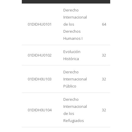
Derecho
Internacional
01DIDHU0101
de los
64
Derechos
Humanos I
Evolución
01DIDHU0102
32
Histórica
Derecho
01DIDH0U103
Internacional
32
Público
Derecho
Internacional
01DIDH0U104
32
de los
Refugiados