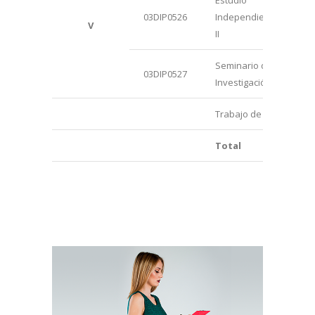
03DIP0526
Independiente –
V
II
Seminario de
03DIP0527
Investigación IV
Trabajo de Tesis Docto
Total