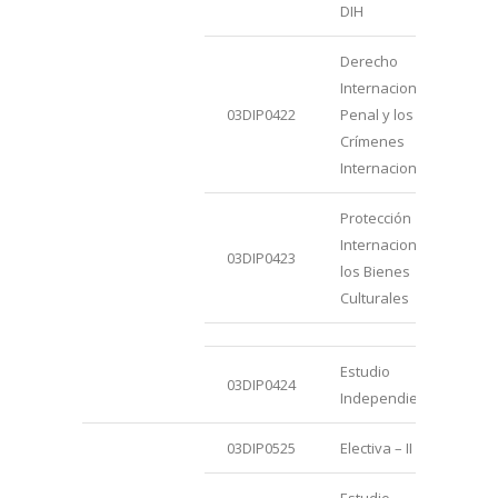
DIH
Derecho
Internacional
03DIP0422
Penal y los
Crímenes
Internacionales
Protección
Internacional de
03DIP0423
los Bienes
Culturales
Estudio
03DIP0424
Independiente – I
03DIP0525
Electiva – II
Estudio