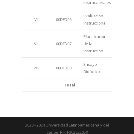
Instruccionales
Evaluación
VI
00DFD06
32
Instruccional
Planificación
VII
00DFD07
de la
32
Instrucción
Ensayo
VIII
00DFD08
12
Didáctico
Total
204
2020 - 2024 Universidad Latinoamericana y del
Caribe. RIF: J-302622050