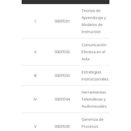
Teorías de
Aprendizaje y
I
00DFD01
16
Modelos de
Instrucción
Comunicación
II
00DFD02
Efectiva en el
16
Aula
Estrategias
III
00DFD03
32
Instruccionales
Herramientas
IV
00DFD04
Telemáticas y
32
Audiovisuales
Gerencia de
V
00DFD05
Procesos
32