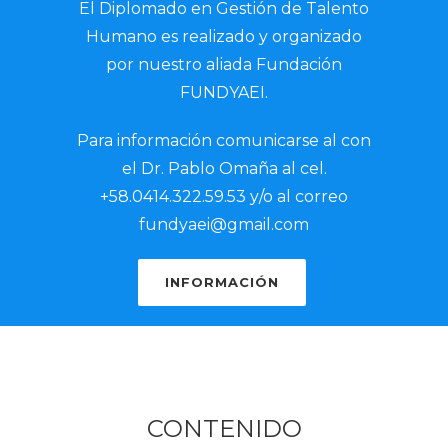
El Diplomado en Gestión de Talento
Humano es realizado y organizado
por nuestro aliada Fundación
FUNDYAEI.
Para información comunicarse al con
el Dr. Pablo Omaña al cel.
+58.0414.322.59.53 y/o al correo
fundyaei@gmail.com
INFORMACIÓN
CONTENIDO