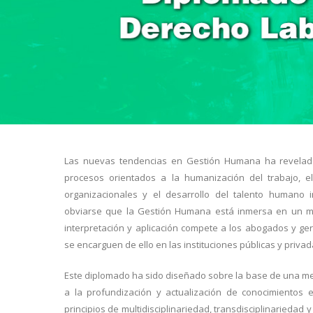
Las nuevas tendencias en Gestión Humana ha revelado 
procesos orientados a la humanización del trabajo, el 
organizacionales y el desarrollo del talento humano 
obviarse que la Gestión Humana está inmersa en un mar
interpretación y aplicación compete a los abogados y g
se encarguen de ello en las instituciones públicas y privad
Este diplomado ha sido diseñado sobre la base de una m
a la profundización y actualización de conocimientos 
principios de multidisciplinariedad, transdisciplinariedad 