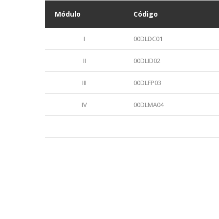
Módulo
Código
I
00DLDC01
II
00DLID02
III
00DLFP03
IV
00DLMA04