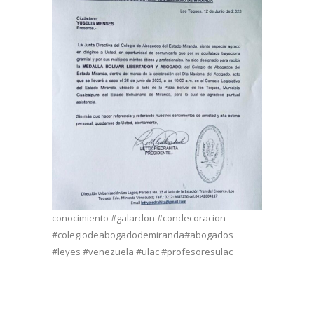
conocimiento #galardon #condecoracion
#colegiodeabogadodemiranda#abogados
#leyes #venezuela #ulac #profesoresulac