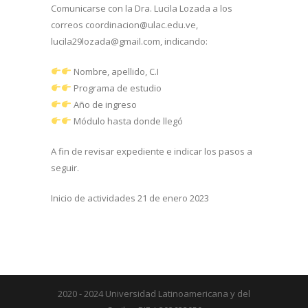
Comunicarse con la Dra. Lucila Lozada a los
correos coordinacion@ulac.edu.ve,
lucila29lozada@gmail.com, indicando:
Nombre, apellido, C.I
Programa de estudio
Año de ingreso
Módulo hasta donde llegó
A fin de revisar expediente e indicar los pasos a
seguir.
Inicio de actividades 21 de enero 2023
2020 - 2024 Universidad Latinoamericana y del