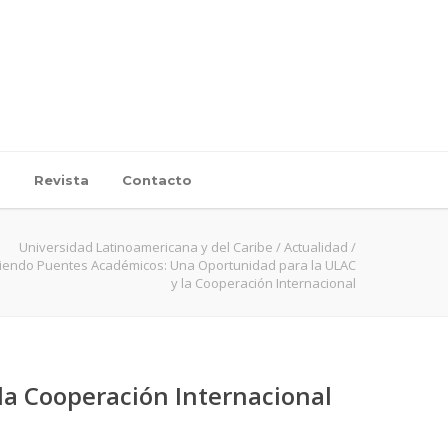
d
Revista
Contacto
Universidad Latinoamericana y del Caribe
/
Actualidad
/
ciendo Puentes Académicos: Una Oportunidad para la ULAC
y la Cooperación Internacional
la Cooperación Internacional