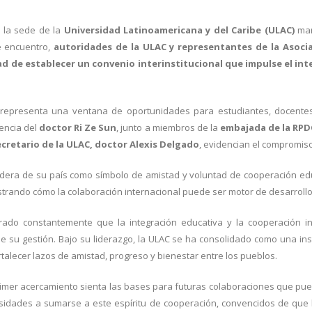
n la sede de la
Universidad Latinoamericana y del Caribe (ULAC)
marc
te encuentro,
autoridades de la ULAC y representantes de la Asociac
ad de establecer un convenio interinstitucional que impulse el in
; representa una ventana de oportunidades para estudiantes, docente
sencia del
doctor Ri Ze Sun
, junto a miembros de la
embajada de la RPD
ecretario de la ULAC, doctor Alexis Delgado
, evidencian el compromis
dera de su país como símbolo de amistad y voluntad de cooperación educ
mostrando cómo la colaboración internacional puede ser motor de desarrollo
erado constantemente que la integración educativa y la cooperación i
de su gestión. Bajo su liderazgo, la ULAC se ha consolidado como una in
alecer lazos de amistad, progreso y bienestar entre los pueblos.
mer acercamiento sienta las bases para futuras colaboraciones que pued
sidades a sumarse a este espíritu de cooperación, convencidos de que 