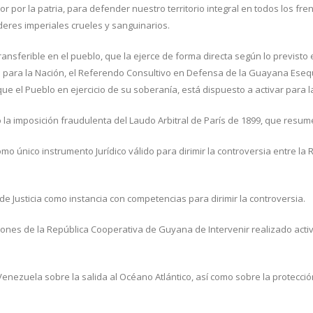
por la patria, para defender nuestro territorio integral en todos los frentes
deres imperiales crueles y sanguinarios.
nsferible en el pueblo, que la ejerce de forma directa según lo previsto e
al para la Nación, el Referendo Consultivo en Defensa de la Guayana Esequ
ue el Pueblo en ejercicio de su soberanía, está dispuesto a activar para
la imposición fraudulenta del Laudo Arbitral de París de 1899, que resu
mo único instrumento Jurídico válido para dirimir la controversia entre la
 de Justicia como instancia con competencias para dirimir la controversia.
ones de la República Cooperativa de Guyana de Intervenir realizado acti
.
Venezuela sobre la salida al Océano Atlántico, así como sobre la protecc