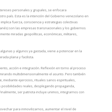
intereses personales y grupales, se enfocara
stro país. Esta es la intención del Gobierno venezolano en
implica fuerza, consciencia y estrategias colectivas
anés) son las empresas transnacionales y los gobiernos
mente miradas geopolíticas, económicas, militares,
a algunas y algunos ya gastada, viene a potenciar en la
rada plana y facilista.
ento, acción e integración. Reflexión en torno al proceso
s, mirando multidimensionalmente el asunto. Pero también
e, mediante ejercicios, rituales sanos espirituales,
ras posibilidades reales, desplegando propaganda,
Finalmente, ser patriota incluye unimos, integrarnos con
provechar para inmovilizarnos, aumentar el nivel de