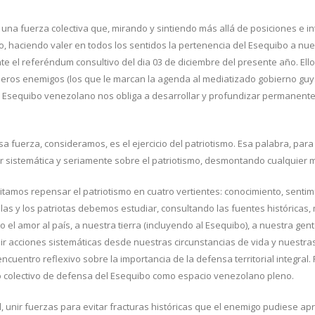
s una fuerza colectiva que, mirando y sintiendo más allá de posiciones e 
o, haciendo valer en todos los sentidos la pertenencia del Esequibo a nue
 el referéndum consultivo del dia 03 de diciembre del presente año. Ello 
deros enemigos (los que le marcan la agenda al mediatizado gobierno guy
del Esequibo venezolano nos obliga a desarrollar y profundizar permanente
sa fuerza, consideramos, es el ejercicio del patriotismo. Esa palabra, par
ar sistemática y seriamente sobre el patriotismo, desmontando cualquier mi
tamos repensar el patriotismo en cuatro vertientes: conocimiento, sentimi
, las y los patriotas debemos estudiar, consultando las fuentes histórica
do el amor al país, a nuestra tierra (incluyendo al Esequibo), a nuestra gent
sumir acciones sistemáticas desde nuestras circunstancias de vida y nuest
uentro reflexivo sobre la importancia de la defensa territorial integral. 
o colectivo de defensa del Esequibo como espacio venezolano pleno.
l, unir fuerzas para evitar fracturas históricas que el enemigo pudiese a