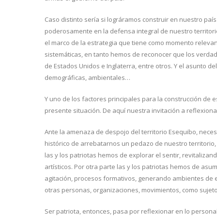
Caso distinto sería si lográramos construir en nuestro paí
poderosamente en la defensa integral de nuestro territori
el marco de la estrategia que tiene como momento relevante
sistemáticas, en tanto hemos de reconocer que los verda
de Estados Unidos e Inglaterra, entre otros. Y el asunto 
demográficas, ambientales…
Y uno de los factores principales para la construcción de e
presente situación. De aquí nuestra invitación a reflexion
Ante la amenaza de despojo del territorio Esequibo, necesi
histórico de arrebatarnos un pedazo de nuestro territorio
las y los patriotas hemos de explorar el sentir, revitalizan
artísticos. Por otra parte las y los patriotas hemos de a
agitación, procesos formativos, generando ambientes de enc
otras personas, organizaciones, movimientos, como sujet
Ser patriota, entonces, pasa por reflexionar en lo persona