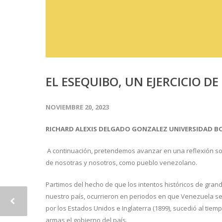
EL ESEQUIBO, UN EJERCICIO D
NOVIEMBRE 20, 2023
RICHARD ALEXIS DELGADO GONZALEZ UNIVERSIDAD B
A continuación, pretendemos avanzar en una reflexión sobr
de nosotras y nosotros, como pueblo venezolano.
Partimos del hecho de que los intentos históricos de gra
nuestro país, ocurrieron en periodos en que Venezuela se ha
por los Estados Unidos e Inglaterra (1899), sucedió al ti
armas el gobierno del país.