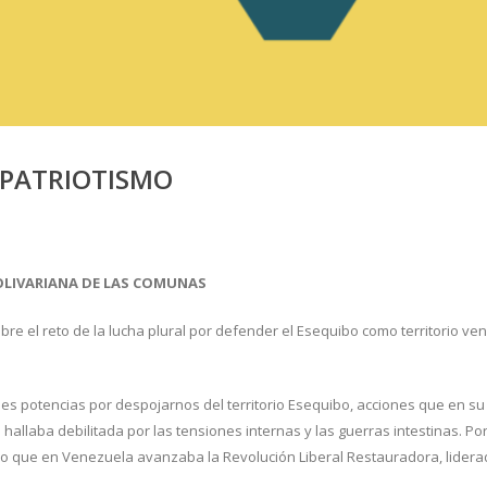
E PATRIOTISMO
OLIVARIANA DE LAS COMUNAS
e el reto de la lucha plural por defender el Esequibo como territorio ven
ndes potencias por despojarnos del territorio Esequibo, acciones que en 
llaba debilitada por las tensiones internas y las guerras intestinas. Por e
empo que en Venezuela avanzaba la Revolución Liberal Restauradora, lider