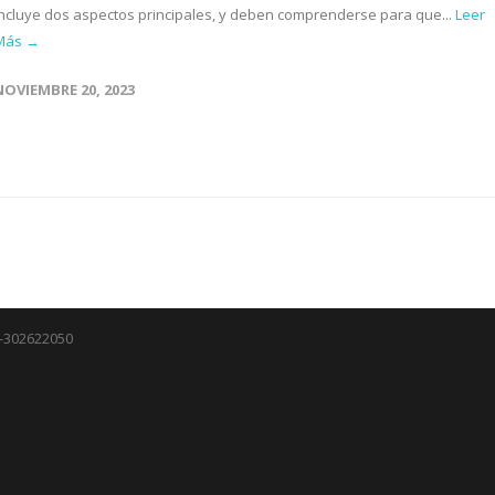
incluye dos aspectos principales, y deben comprenderse para que...
Leer
Más →
NOVIEMBRE 20, 2023
J-302622050