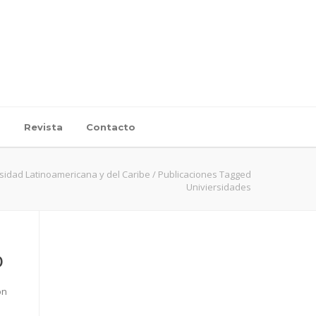
d
Revista
Contacto
sidad Latinoamericana y del Caribe
/
Publicaciones Tagged
Univiersidades
O
ón