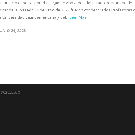
En un acto especial por el Colegio de Abogados del Estado Bolivariano de
Miranda, el pasado 26 de junio de 2023 fueron condecorados Profesores 
la Universidad Latinoamericana y del...
Leer Más →
JUNIO 29, 2023
J-302622050