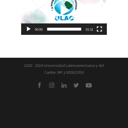
vídeo
00:00
01:11
2020 - 2024 Universidad Latinoamericana y del
Caribe. RIF: J-302622050