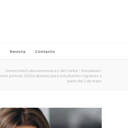
d
Revista
Contacto
Universidad Latinoamericana y del Caribe
/
Actualidad
/
iones periodo 2020-II abiertas para estudiantes regulares a
partir del 2 de mayo