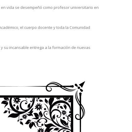
en en vida se desempeñó como profesor universitario en
o Académico, el cuerpo docente y toda la Comunidad
 y su incansable entrega a la formación de nuevas