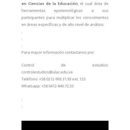
en Ciencias de la Educación
, el cual dota de
herramientas epistemológicas a sus
participantes para multiplicar los conocimientos
en áreas específicas y de alto nivel de análisis.
.
.
.
Para mayor información contactanos por:
Control de estudios:
controlestudios@ulac.edu.ve
Teléfono: +58 0212-993.31.93 ext. 123
Whatsapp: +58 0412-840.72.33
.
.