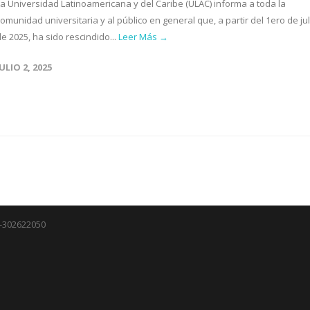
La Universidad Latinoamericana y del Caribe (ULAC) informa a toda la
omunidad universitaria y al público en general que, a partir del 1ero de jul
e 2025, ha sido rescindido...
Leer Más →
JULIO 2, 2025
J-302622050