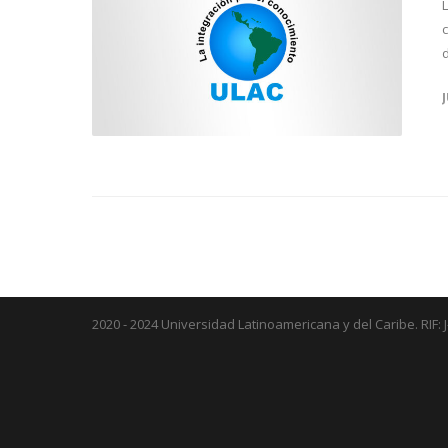
c
d
2020 - 2024 Universidad Latinoamericana y del Caribe. RIF: 