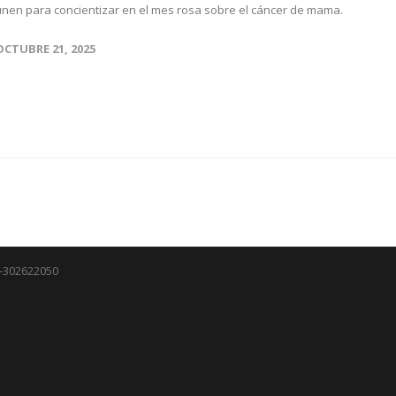
unen para concientizar en el mes rosa sobre el cáncer de mama.
OCTUBRE 21, 2025
J-302622050