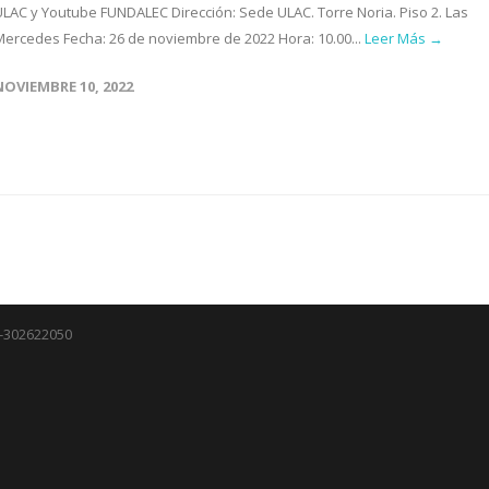
ULAC y Youtube FUNDALEC Dirección: Sede ULAC. Torre Noria. Piso 2. Las
Mercedes Fecha: 26 de noviembre de 2022 Hora: 10.00...
Leer Más →
NOVIEMBRE 10, 2022
J-302622050